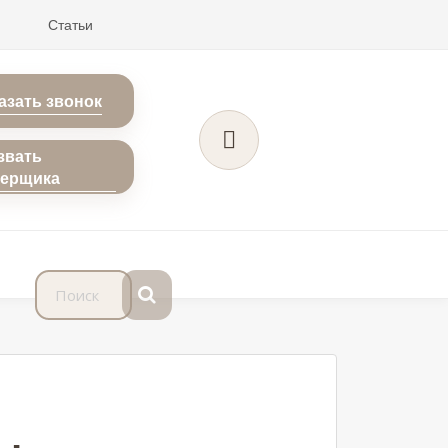
Статьи
азать звонок
звать
мерщика