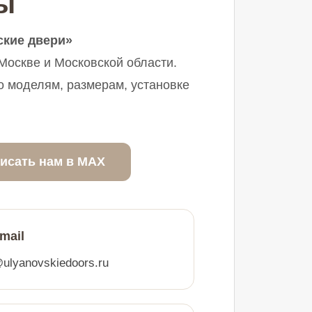
ы
ские двери»
оскве и Московской области.
о моделям, размерам, установке
исать нам в MAX
mail
@ulyanovskiedoors.ru