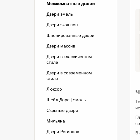
Межкомнатные двери
Двери эмаль
Двери экошпон
Шпонированные двери
Двери массив
Двери в классическом
стиле
Двери в современном
стиле
Люксор
Ч
Шейл Дорс | эмаль
Те
ис
Скрытые двери
Г
Мильяна
со
Двери Регионов
В 