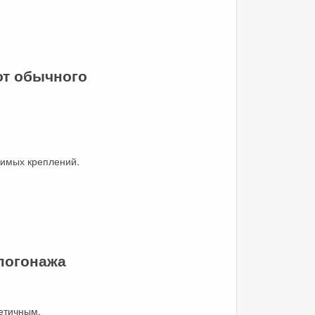
от обычного
димых креплений.
погонажа
етичным.