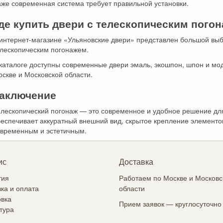
же современная система требует правильной установки.
де купить двери с телескопическим пого
 интернет-магазине «Ульяновские двери» представлен большой вы
елескопическим погонажем.
каталоге доступны современные двери эмаль, экошпон, шпон и мод
скве и Московской области.
аключение
елескопический погонаж — это современное и удобное решение дл
еспечивает аккуратный внешний вид, скрытое крепление элементо
овременным и эстетичным.
ис
Доставка
тия
Работаем по Москве и Московс
ка и оплата
области
овка
Прием заявок — круглосуточно
тура