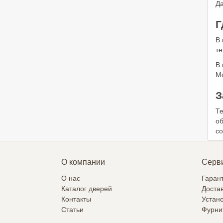
Да
Г
В
т
В 
Мо
З
Т
об
с
О компании
Серв
О нас
Гаран
Каталог дверей
Достав
Контакты
Устан
Статьи
Фурни