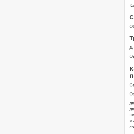
Ка
С
Об
Т
Д
О
К
п
С
О
дв
д
ш
м
с