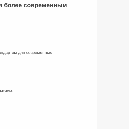
ся более современным
тандартом для современных
рытием.