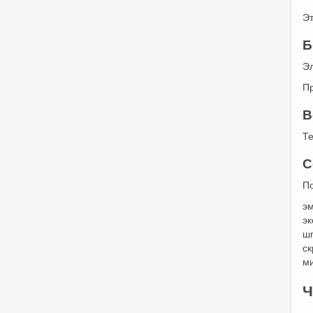
Э
Б
Э
П
В
Те
С
П
э
э
ш
ск
м
Ч