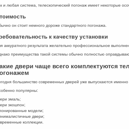
к и любая система, телескопический погонаж имеет некоторые осо
тоимость
ычно он стоит немного дороже стандартного погонажа.
ребовательность к качеству установки
ля аккуратного результата желательно профессиональное выполне
днако преимущества такой системы обычно полностью оправдываю
акие двери чаще всего комплектуются те
огонажем
егодня большинство современных дверей уже выпускаются именно 
собенно популярны:
ери эмаль;
вери экошпон;
понированные модели;
инималистичные двери;
овременные коллекции.