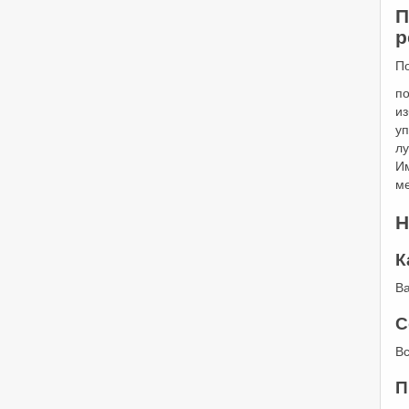
П
р
П
по
и
уп
лу
И
м
Н
К
В
С
Вс
П