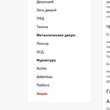
Дворецкий
дв
на
Лига дверей
д
с
ПФД
Ч
Текона
В 
Металлические двери
на
Люксор
на
н
АСД
Те
Фурнитура
Бл
Archie
ак
с
Addenbau
до
Palidore
Г
Акции
А
О