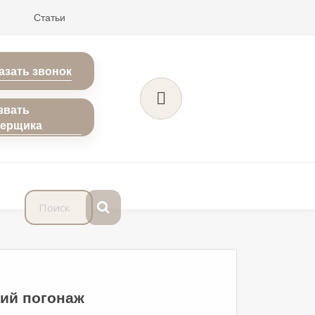
Статьи
азать звонок
звать
мерщика
кий погонаж