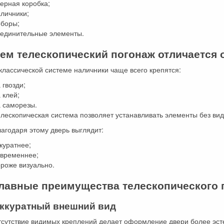
ерная коробка;
личники;
оборы;
оединительные элементы.
ем телескопический погонаж отличается 
классической системе наличники чаще всего крепятся:
 гвозди;
 клей;
а саморезы.
лескопическая система позволяет устанавливать элементы без ви
агодаря этому дверь выглядит:
куратнее;
овременнее;
роже визуально.
лавные преимущества телескопического 
ккуратный внешний вид
тсутствие видимых креплений делает оформление двери более эст