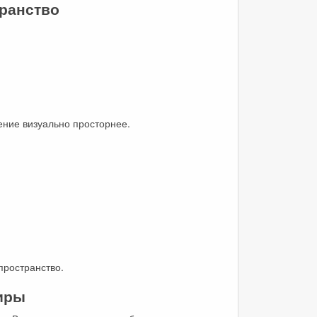
транство
ение визуально просторнее.
пространство.
тиры