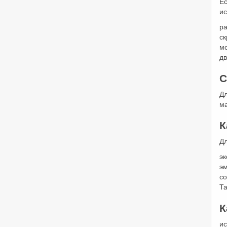
Ес
ис
р
ск
м
д
С
Д
ма
К
Д
э
э
с
Та
К
ис