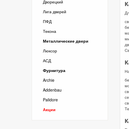
Дворецкий
К
Лига дверей
Дл
ПФД
св
б
Текона
м
м
Металлические двери
дв
С
Люксор
АСД
К
Фурнитура
Н
б
Archie
м
Addenbau
с
се
Palidore
с
Т
Акции
К