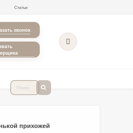
Статьи
азать звонок
звать
мерщика
енькой прихожей