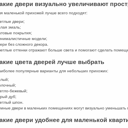
акие двери визуально увеличивают прос
я маленькой прихожей лучше всего подходят:
етлые двери;
елая эмаль;
атовые покрытия;
инималистичные модели;
ери без сложного декора.
ветлые оттенки отражают больше света и помогают сделать помещ
акие цвета дверей лучше выбрать
аиболее популярные варианты для небольших прихожих:
елый;
олочный;
ветло-бежевый;
рый дуб;
ветлый шпон.
емные двери в маленьких помещениях могут визуально уменьшать 
акие двери удобнее для маленькой квар