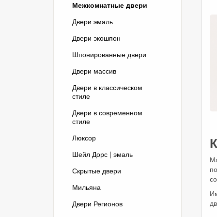
Межкомнатные двери
Двери эмаль
Двери экошпон
Шпонированные двери
Двери массив
Двери в классическом
стиле
Двери в современном
стиле
Люксор
К
Шейл Дорс | эмаль
Ма
п
Скрытые двери
со
Мильяна
Им
дв
Двери Регионов