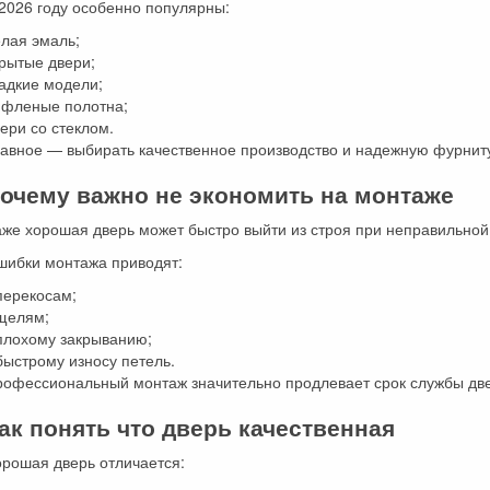
2026 году особенно популярны:
елая эмаль;
рытые двери;
адкие модели;
ифленые полотна;
ери со стеклом.
лавное — выбирать качественное производство и надежную фурнит
очему важно не экономить на монтаже
же хорошая дверь может быстро выйти из строя при неправильной
шибки монтажа приводят:
перекосам;
 щелям;
 плохому закрыванию;
быстрому износу петель.
рофессиональный монтаж значительно продлевает срок службы дв
ак понять что дверь качественная
орошая дверь отличается: