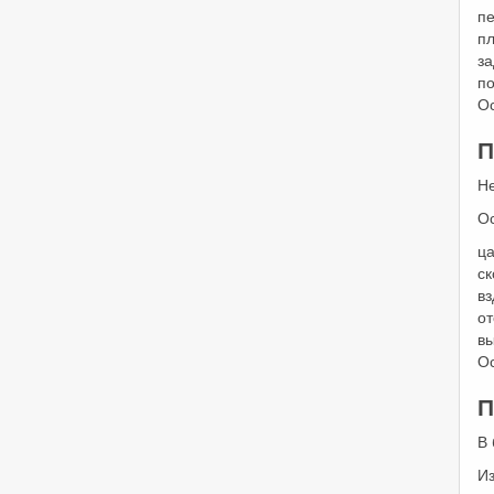
пе
пл
за
п
Ос
П
Не
О
ц
ск
вз
от
в
О
П
В 
Из