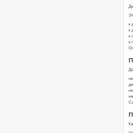
Д
Эт
к 
к
к 
к
О
П
Д
н
де
н
н
С
П
Ка
Це