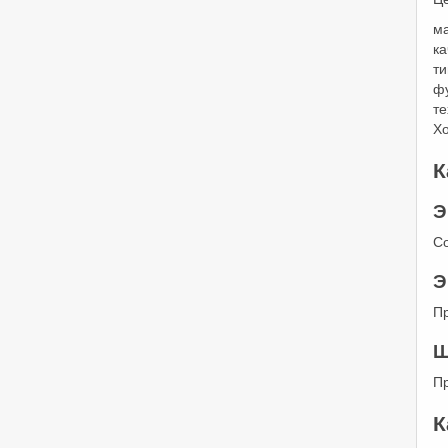
м
ка
ти
ф
те
Хо
К
Э
С
Э
Пр
Ш
П
К