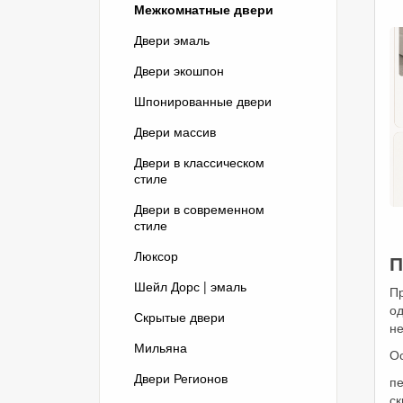
Межкомнатные двери
Двери эмаль
Двери экошпон
Шпонированные двери
Двери массив
Двери в классическом
стиле
Двери в современном
стиле
Люксор
П
Шейл Дорс | эмаль
Пр
о
Скрытые двери
не
Мильяна
О
Двери Регионов
п
ск