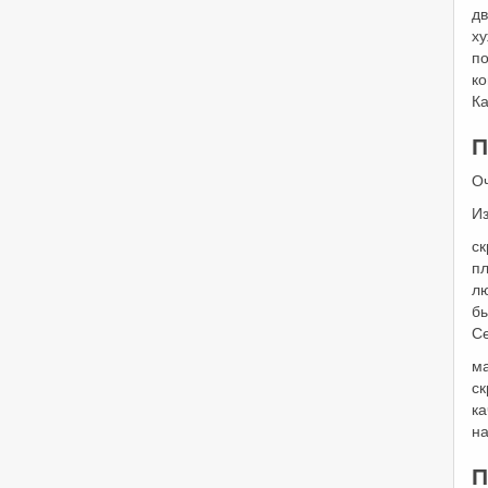
дв
х
п
к
К
П
О
Из
ск
п
л
б
С
ма
ск
ка
н
П