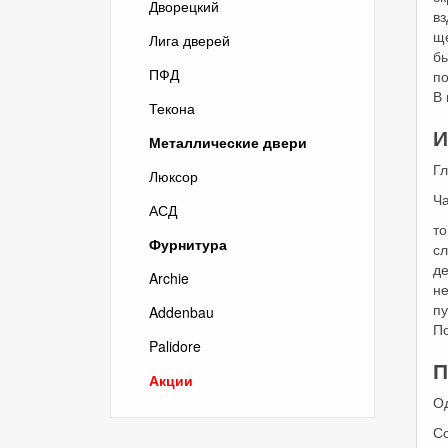
Дворецкий
вз
щ
Лига дверей
б
ПФД
по
В 
Текона
И
Металлические двери
Г
Люксор
Ча
АСД
т
Фурнитура
сл
д
Archie
не
пу
Addenbau
По
Palidore
П
Акции
О
С