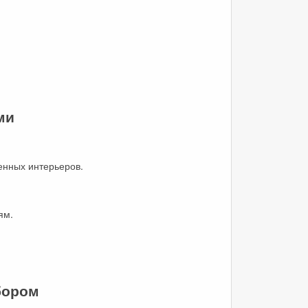
ми
енных интерьеров.
ям.
бором