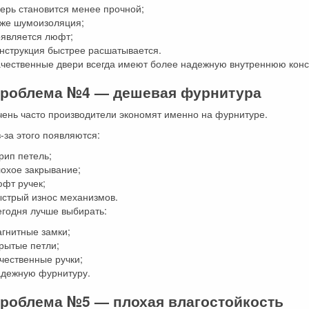
ерь становится менее прочной;
уже шумоизоляция;
оявляется люфт;
онструкция быстрее расшатывается.
ачественные двери всегда имеют более надежную внутреннюю конс
роблема №4 — дешевая фурнитура
чень часто производители экономят именно на фурнитуре.
-за этого появляются:
рип петель;
лохое закрывание;
юфт ручек;
ыстрый износ механизмов.
егодня лучше выбирать:
гнитные замки;
рытые петли;
чественные ручки;
адежную фурнитуру.
роблема №5 — плохая влагостойкость