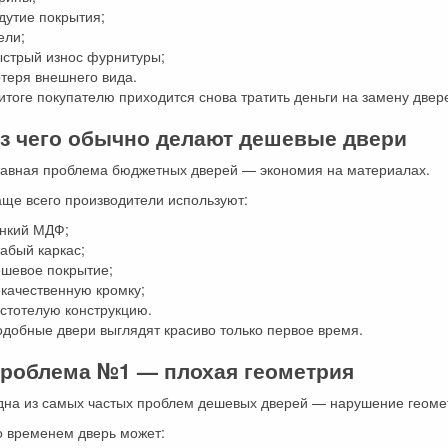
дутие покрытия;
ели;
ыстрый износ фурнитуры;
теря внешнего вида.
итоге покупателю приходится снова тратить деньги на замену двер
з чего обычно делают дешевые двери
лавная проблема бюджетных дверей — экономия на материалах.
ще всего производители используют:
онкий МДФ;
абый каркас;
ешевое покрытие;
качественную кромку;
стотелую конструкцию.
добные двери выглядят красиво только первое время.
роблема №1 — плохая геометрия
дна из самых частых проблем дешевых дверей — нарушение геоме
о временем дверь может: