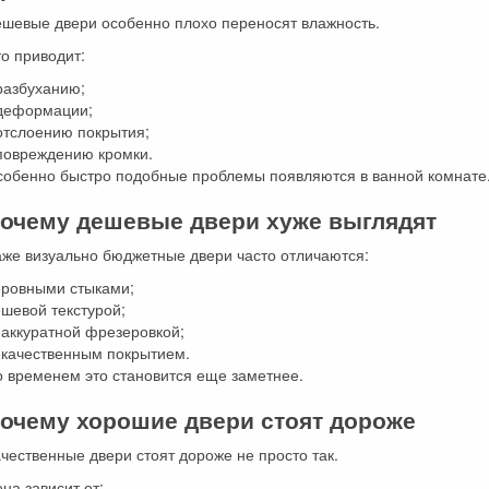
ешевые двери особенно плохо переносят влажность.
о приводит:
разбуханию;
 деформации;
отслоению покрытия;
 повреждению кромки.
собенно быстро подобные проблемы появляются в ванной комнате
очему дешевые двери хуже выглядят
аже визуально бюджетные двери часто отличаются:
еровными стыками;
шевой текстурой;
еаккуратной фрезеровкой;
екачественным покрытием.
о временем это становится еще заметнее.
очему хорошие двери стоят дороже
чественные двери стоят дороже не просто так.
на зависит от: