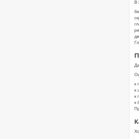
В 
б
ск
гл
р
дв
Г
П
Да
О
к 
к
к
к 
П
К
Х