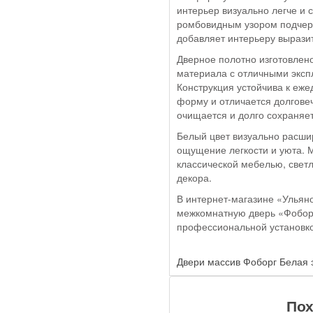
интерьер визуально легче и 
ромбовидным узором подчерк
добавляет интерьеру вырази
Дверное полотно изготовлен
материала с отличными эксп
Конструкция устойчива к еж
форму и отличается долгове
очищается и долго сохраняе
Белый цвет визуально расшир
ощущение легкости и уюта. 
классической мебелью, све
декора.
В интернет-магазине «Ульяно
межкомнатную дверь «Фобор»
профессиональной установко
Двери массив Фоборг Белая 
Пох