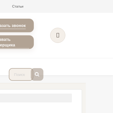
Статьи
азать звонок
звать
мерщика