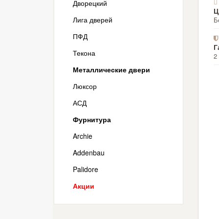
Дворецкий
Ц
Лига дверей
Б
ПФД
Г
Текона
2
Металлические двери
Люксор
АСД
Фурнитура
Archie
Addenbau
Palidore
Акции