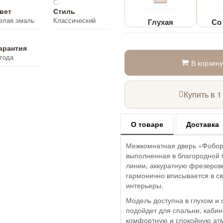
вет
Стиль
елая эмаль
Классический
Глухая
Со
арантия
 года
В корзину
Купить в 1
О товаре
Доставка
Межкомнатная дверь «Фобор»
выполненная в благородной 
линии, аккуратную фрезеровк
гармонично вписывается в с
интерьеры.
Модель доступна в глухом и 
подойдет для спальни, кабин
комфортную и спокойную атм