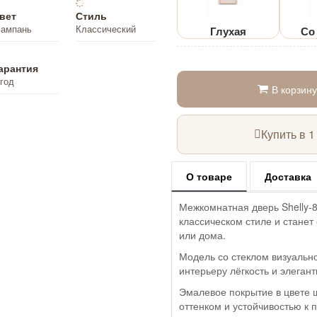
вет
Стиль
ампань
Классический
Глухая
Со
арантия
 год
В корзину
Купить в 1
О товаре
Доставка
Межкомнатная дверь Shelly-
классическом стиле и станет
или дома.
Модель со стеклом визуальн
интерьеру лёгкость и элегант
Эмалевое покрытие в цвете 
оттенком и устойчивостью к 