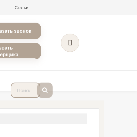
Статьи
азать звонок
звать
мерщика