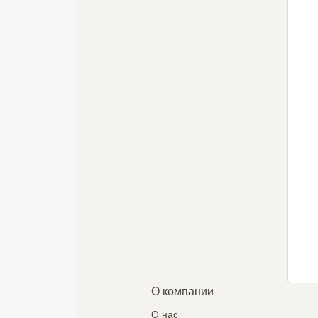
СМАЛЬТА-
Shelly-2
Мальта
SHARM 12
19950 руб.
7700 руб.
19100 руб.
Подробнее
Подробнее
Подробнее
О компании
О нас