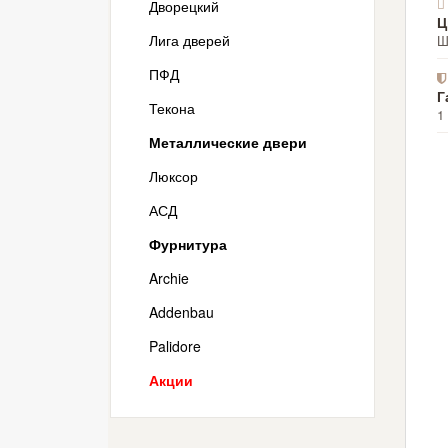
Дворецкий
Ц
Лига дверей
Ш
ПФД
Г
Текона
1
Металлические двери
Люксор
АСД
Фурнитура
Archie
Addenbau
Palidore
Акции