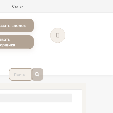
Статьи
азать звонок
звать
мерщика