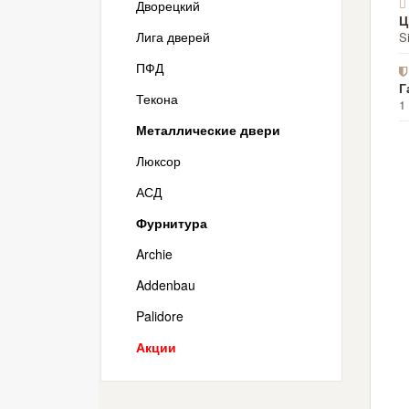
Дворецкий
Ц
Лига дверей
S
ПФД
Г
Текона
1
Металлические двери
Люксор
АСД
Фурнитура
Archie
Addenbau
Palidore
Акции