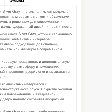
Отзывы
Silver Gray — стильная глухая модель в
элегантным серым оттенком и объемными
тличным решением для современных и
е важны сдержанный дизайн и практичность.
ом цвете Silver Gray, который гармонично
емными элементами интерьера.
ет дверь подходящей для спальни,
 комнаты или квартиры в современном
т хорошую приватность и дополнительную
мфортную атмосферу в помещении.
айн позволяет двери легко вписываться в
ения.
х композитных материалов с
сно-стружечного бруса. Покрытие экошпон
еским повреждениям и ежедневной
у дверь надолго сохраняет аккуратный
Silver Gray сочетает в себе надежность,