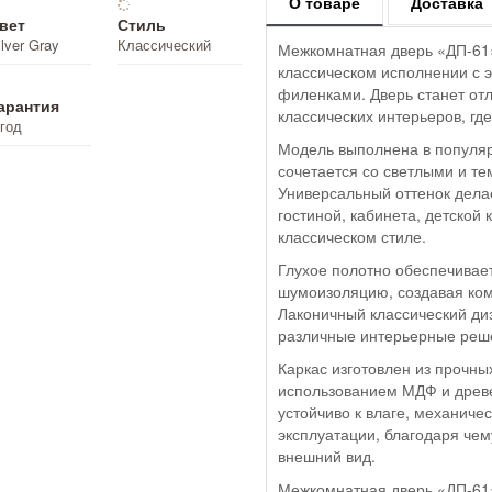
О товаре
Доставка
вет
Стиль
ilver Gray
Классический
Межкомнатная дверь «ДП-61» 
классическом исполнении с 
филенками. Дверь станет о
арантия
классических интерьеров, гд
 год
Модель выполнена в популярн
сочетается со светлыми и т
Универсальный оттенок дела
гостиной, кабинета, детской
классическом стиле.
Глухое полотно обеспечивае
шумоизоляцию, создавая ко
Лаконичный классический диз
различные интерьерные реш
Каркас изготовлен из прочны
использованием МДФ и древе
устойчиво к влаге, механич
эксплуатации, благодаря чем
внешний вид.
Межкомнатная дверь «ДП-61» 