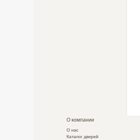
Прованс-4
ЛУ-17
Виктория
16200 руб.
5040 руб.
37860 руб.
Подробнее
Подробнее
Подробнее
О компании
О нас
Каталог дверей