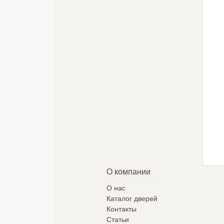
НЕКСТ-05
Parma-1220
Кардинал-2
11700 руб.
8420 руб.
21410 руб.
Подробнее
Подробнее
Подробнее
О компании
О нас
Каталог дверей
Контакты
Статьи