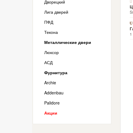
Дворецкий
Ц
Лига дверей
S
ПФД
Г
Текона
1
Металлические двери
Люксор
АСД
Фурнитура
Archie
Addenbau
Palidore
Акции