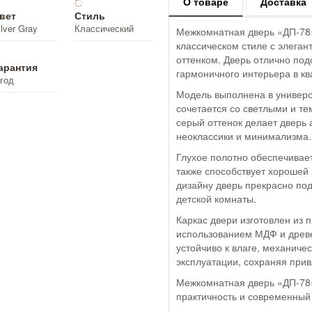
О товаре
Доставка
вет
Стиль
ilver Gray
Классический
Межкомнатная дверь «ДП-78» 
классическом стиле с элег
оттенком. Дверь отлично по
арантия
гармоничного интерьера в кв
 год
Модель выполнена в универса
сочетается со светлыми и т
серый оттенок делает дверь 
неоклассики и минимализма.
Глухое полотно обеспечивае
также способствует хорошей
дизайну дверь прекрасно под
детской комнаты.
Каркас двери изготовлен из 
использованием МДФ и древе
устойчиво к влаге, механич
эксплуатации, сохраняя прив
Межкомнатная дверь «ДП-78» 
практичность и современный 