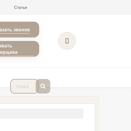
Статьи
азать звонок
звать
мерщика