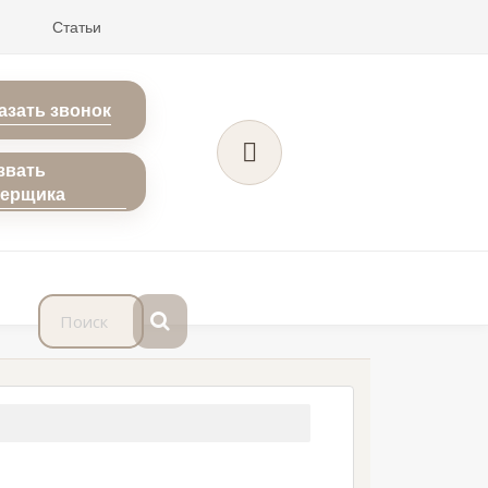
Статьи
азать звонок
звать
мерщика