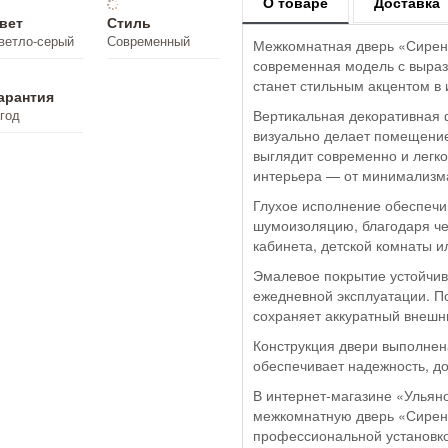
О товаре
Доставка
вет
Стиль
ветло-серый
Современный
Межкомнатная дверь «Сирена
современная модель с выра
станет стильным акцентом в 
арантия
 год
Вертикальная декоративная 
визуально делает помещение
выглядит современно и легк
интерьера — от минимализма
Глухое исполнение обеспечи
шумоизоляцию, благодаря че
кабинета, детской комнаты 
Эмалевое покрытие устойчив
ежедневной эксплуатации. По
сохраняет аккуратный внешн
Конструкция двери выполнена
обеспечивает надежность, д
В интернет-магазине «Ульяно
межкомнатную дверь «Сирена
профессиональной установко