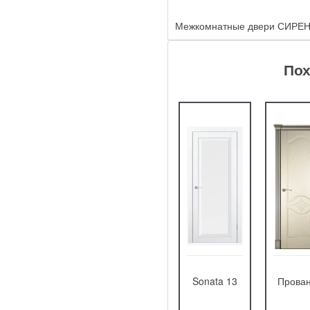
Межкомнатные двери СИРЕН
Пох
Диана-2
Трио Грэйс
Sonata 13
Прован