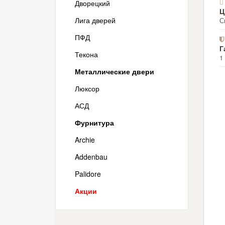
Дворецкий
Ц
Лига дверей
С
ПФД
Г
Текона
1
Металлические двери
Люксор
АСД
Фурнитура
Archie
Addenbau
Palidore
Акции