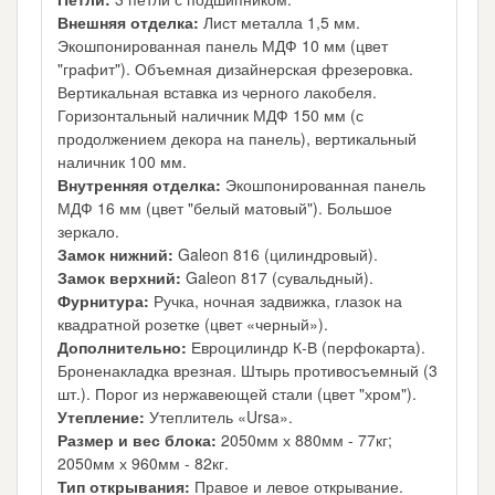
Внешняя отделка:
Лист металла 1,5 мм.
Экошпонированная панель МДФ 10 мм (цвет
"графит"). Объемная дизайнерская фрезеровка.
Вертикальная вставка из черного лакобеля.
Горизонтальный наличник МДФ 150 мм (с
продолжением декора на панель), вертикальный
наличник 100 мм.
Внутренняя отделка:
Экошпонированная панель
МДФ 16 мм (цвет "белый матовый"). Большое
зеркало.
Замок нижний:
Galeon 816 (цилиндровый).
Замок верхний:
Galeon 817 (сувальдный).
Фурнитура:
Ручка, ночная задвижка, глазок на
квадратной розетке (цвет «черный»).
Дополнительно:
Евроцилиндр К-В (перфокарта).
Броненакладка врезная. Штырь противосъемный (3
шт.). Порог из нержавеющей стали (цвет "хром").
Утепление:
Утеплитель «Ursa».
Размер и вес блока:
2050мм х 880мм - 77кг;
2050мм х 960мм - 82кг.
Тип открывания:
Правое и левое открывание.