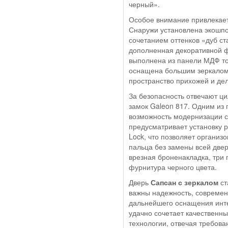
черный».
Особое внимание привлекае
Снаружи установлена экошп
сочетанием оттенков «дуб с
дополненная декоративной ф
выполнена из панели МДФ то
оснащена большим зеркалом,
пространство прихожей и де
За безопасность отвечают ц
замок Galeon 817. Одним из
возможность модернизации с
предусматривает установку 
Lock, что позволяет организ
пальца без замены всей две
врезная броненакладка, три
фурнитура черного цвета.
Дверь
Сапсан с зеркалом
ст
важны надежность, современ
дальнейшего оснащения инте
удачно сочетает качественны
технологии, отвечая требова