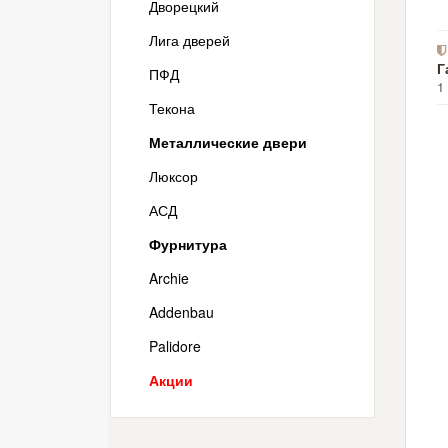
Дворецкий
Лига дверей
Г
ПФД
1
Текона
Металлические двери
Люксор
АСД
Фурнитура
Archie
Addenbau
Palidore
Акции