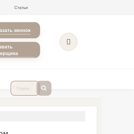
Статьи
азать звонок
звать
мерщика
лом