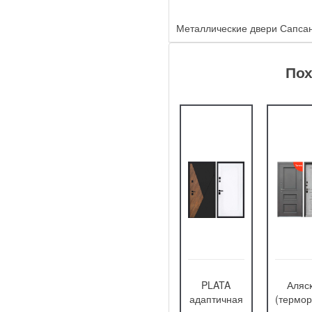
Металлические двери Сапсан
Пох
Викинг с
VEGAS
PLATA
Аляс
зеркалом
адаптичная
(термор