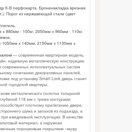
р К-В перфокарта. Броненакладка врезная.
.). Порог из нержавеющей стали (цвет
плитель.
х 880мм - 100кг; 2050мм х 960мм - 110кг.
евое.
 1050мм х 140мм; 2150мм х 1130мм х
ркалом
— современная квартирная модель,
йн, надежную металлическую конструкцию
я современных интеллектуальных систем
льному сочетанию декоративных панелей,
товке под установку Smart Lock дверь станет
ной городской квартиры.
снове металлического полотна толщиной
глубиной 118 мм с тремя контурами
способствует плотному прилеганию двери,
тороннего шума и запахов из подъезда, а
при ежедневной эксплуатации. В качестве
зальтовый материал, а наружная
овечным порошковым покрытием «муар