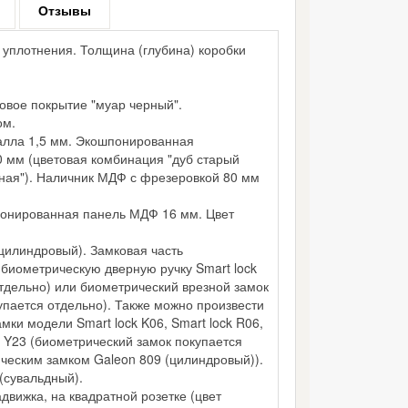
Отзывы
 уплотнения. Толщина (глубина) коробки
вое покрытие "муар черный".
ом.
алла 1,5 мм. Экошпонированная
 мм (цветовая комбинация "дуб старый
рная"). Наличник МДФ с фрезеровкой 80 мм
нированная панель МДФ 16 мм. Цвет
цилиндровый). Замковая часть
биометрическую дверную ручку Smart lock
тдельно) или биометрический врезной замок
купается отдельно). Также можно произвести
мки модели Smart lock K06, Smart lock R06,
ck Y23 (биометрический замок покупается
ическим замком Galeon 809 (цилиндровый)).
(сувальдный).
движка, на квадратной розетке (цвет