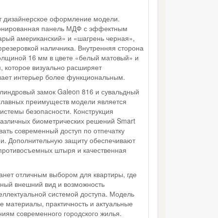
т дизайнерское оформление модели.
онированная панель МДФ с эффектным
тарый американский» и «шагрень черная»,
резеровкой наличника. Внутренняя сторона
лщиной 16 мм в цвете «белый матовый» и
 которое визуально расширяет
лает интерьер более функциональным.
илиндровый замок Galeon 816 и сувальдный
 главных преимуществ модели является
истемы безопасности. Конструкция
различных биометрических решений Smart
овать современный доступ по отпечатку
ри. Дополнительную защиту обеспечивают
 противосъемных штыря и качественная
анет отличным выбором для квартиры, где
ный внешний вид и возможность
ллектуальной системой доступа. Модель
е материалы, практичность и актуальные
ниям современного городского жилья.