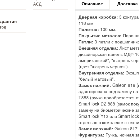
Описание
Доставка
АСД
Дверная коробка:
3 контура
арантия
118 мм.
 год
Полотно:
100 мм.
Покрытие металла:
Порошко
Петли:
3 петли с подшипник
Внешняя отделка:
Лист мет
дизайнерская панель МДФ 10
американский", "шагрень че
(цвет "шагрень черная").
Внутренняя отделка:
Экошпо
"белый матовый".
Замок нижний:
Galeon 816 (
адаптирована под замену на 
T888 (ручка приобретается о
Smart lock DZ 888 (замок по
замену на биометрические за
Smart lock Y12 или Smart lo
отдельно в комплекте с техн
Замок верхний:
Galeon 817 
Фурнитура:
Ручка, ночная за