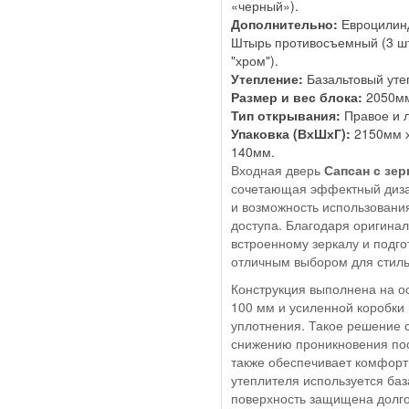
«черный»).
Дополнительно:
Евроцилинд
Штырь противосъемный (3 шт
"хром").
Утепление:
Базальтовый уте
Размер и вес блока:
2050мм 
Тип открывания:
Правое и л
Упаковка (ВхШхГ):
2150мм х
140мм.
Входная дверь
Сапсан с зе
сочетающая эффектный диза
и возможность использовани
доступа. Благодаря оригина
встроенному зеркалу и подго
отличным выбором для стиль
Конструкция выполнена на о
100 мм и усиленной коробки 
уплотнения. Такое решение 
снижению проникновения пос
также обеспечивает комфорт 
утеплителя используется ба
поверхность защищена долг