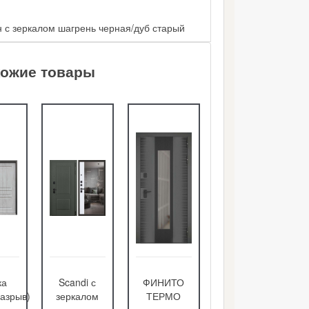
 с зеркалом шагрень черная/дуб старый
ожие товары
ка
Scandi с
ФИНИТО
Викинг с
азрыв)
зеркалом
ТЕРМО
зеркалом