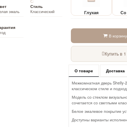
вет
Стиль
елая эмаль
Классический
Глухая
Со
арантия
 год
В корзину
Купить в 1
О товаре
Доставка
Межкомнатная дверь Shelly-
классическом стиле и подход
Модель со стеклом визуальн
сочетается со светлыми кла
Белое эмалевое покрытие усто
Доступны варианты исполнен