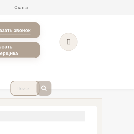
Статьи
азать звонок
звать
мерщика