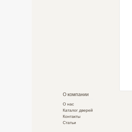
Альба
ДП-2
Shelly-1
19500 руб.
8467 руб.
7700 руб.
Подробнее
Подробнее
Подробнее
О компании
О нас
Каталог дверей
Контакты
Статьи