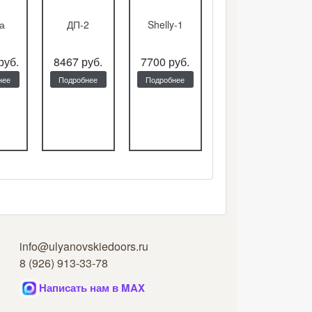
а
ДП-2
Shelly-1
ДП-58
руб.
8467 руб.
7700 руб.
9504 руб.
нее
Подробнее
Подробнее
Подробнее
info@ulyanovskiedoors.ru
8 (926) 913-33-78
Написать нам в MAX