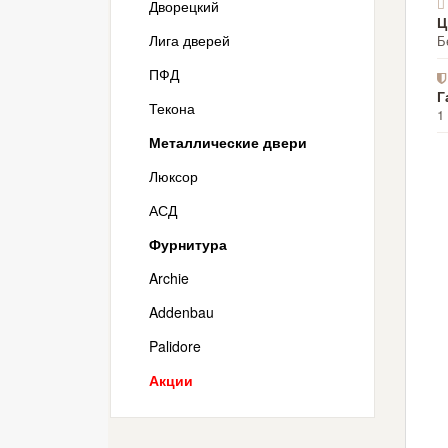
Дворецкий
Ц
Лига дверей
Б
ПФД
Г
Текона
1
Металлические двери
Люксор
АСД
Фурнитура
Archie
Addenbau
Palidore
Акции