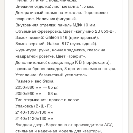
Внешняя отделка: лист металла 1,5 мм.
Декоративный штамп на металле. Порошковое
покрытие. Наличник фигурный.
Внутренняя отделка: панель МДФ 10 мм.
Объемная фрезеровка. Цвет «капучино 2В 853-2».
Замок нижний: Galeon 816 (цилиндровый).
Замок верхний: Galeon 817 (сувальдный).
Фурнитура: ручка, ночная задвижка, глазок на
квадратной розетке. Цвет «графит».
Дополнительно: евроцилиндр K-B (перфокарта),
врезная броненакладка, 3 противосъемных штыря.
Утепление: базальтовый утеплитель.
Размер и вес блока:
2050×880 мм — 85 кг;
2050×960 мм — 93 кг.
Тип открывания: правое и левое.
Упаковка (В×Ш×Г):
2140×1030×130 мм;
2140×1130×130 мм.
Входная дверь Барселона от производителя АСД —
стильная и надежная модель для квартиры,