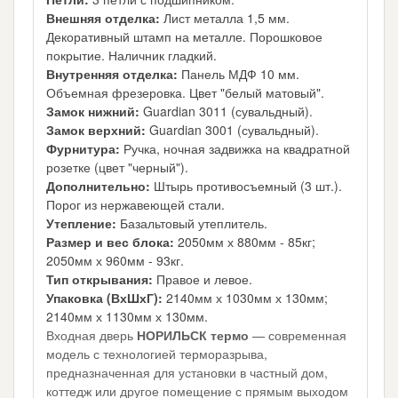
Внешняя отделка:
Лист металла 1,5 мм.
Декоративный штамп на металле. Порошковое
покрытие. Наличник гладкий.
Внутренняя отделка:
Панель МДФ 10 мм.
Объемная фрезеровка. Цвет "белый матовый".
Замок нижний:
Guardian 3011 (сувальдный).
Замок верхний:
Guardian 3001 (сувальдный).
Фурнитура:
Ручка, ночная задвижка на квадратной
розетке (цвет "черный").
Дополнительно:
Штырь противосъемный (3 шт.).
Порог из нержавеющей стали.
Утепление:
Базальтовый утеплитель.
Размер и вес блока:
2050мм х 880мм - 85кг;
2050мм х 960мм - 93кг.
Тип открывания:
Правое и левое.
Упаковка (ВхШхГ):
2140мм х 1030мм х 130мм;
2140мм х 1130мм х 130мм.
Входная дверь
НОРИЛЬСК термо
— современная
модель с технологией терморазрыва,
предназначенная для установки в частный дом,
коттедж или другое помещение с прямым выходом